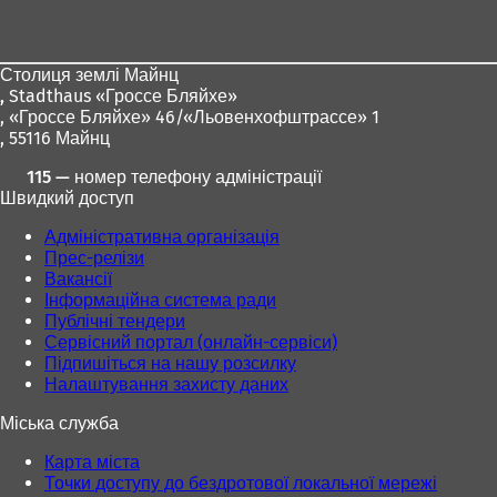
для
ніг
Столиця землі Майнц
,
Stadthaus «Гроссе Бляйхе»
, «Гроссе Бляйхе» 46/«Льовенхофштрассе» 1
, 55116 Майнц
115 — номер телефону адміністрації
Швидкий доступ
Адміністративна організація
Прес-релізи
Вакансії
Інформаційна система ради
Публічні тендери
Сервісний портал (онлайн-сервіси)
Підпишіться на нашу розсилку
Налаштування захисту даних
Міська служба
Карта міста
Точки доступу до бездротової локальної мережі