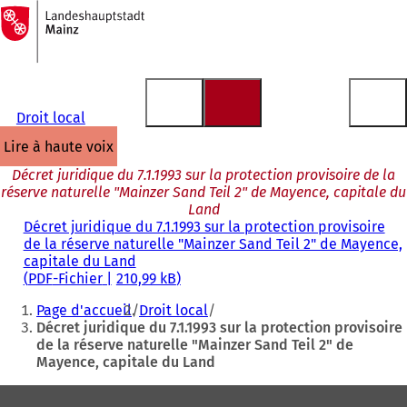
Vers
la
Accéder au contenu
page
d'accueil
Droit local
lire à haute voix
Décret juridique du 7.1.1993 sur la protection provisoire de la
réserve naturelle "Mainzer Sand Teil 2" de Mayence, capitale du
Land
Décret juridique du 7.1.1993 sur la protection provisoire
de la réserve naturelle "Mainzer Sand Teil 2" de Mayence,
capitale du Land
PDF
-Fichier
210,99 kB
Vous
Page d'accueil
Droit local
êtes
Décret juridique du 7.1.1993 sur la protection provisoire
de la réserve naturelle "Mainzer Sand Teil 2" de
ici
Mayence, capitale du Land
:
Pied