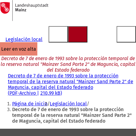
A
la
Saltar al contenido
página
de
inicio
Legislación local
leer en voz alta
Decreto de 7 de enero de 1993 sobre la protección temporal de
la reserva natural "Mainzer Sand Parte 2" de Maguncia, capital
del Estado federado
Decreto de 7 de enero de 1993 sobre la protección
temporal de la reserva natural "Mainzer Sand Parte 2" de
Maguncia, capital del Estado federado
PDF
-Archivo
210,99 kB
Estás
Página de inicio
Legislación local
aquí:
Decreto de 7 de enero de 1993 sobre la protección
temporal de la reserva natural "Mainzer Sand Parte 2"
de Maguncia, capital del Estado federado
Zona