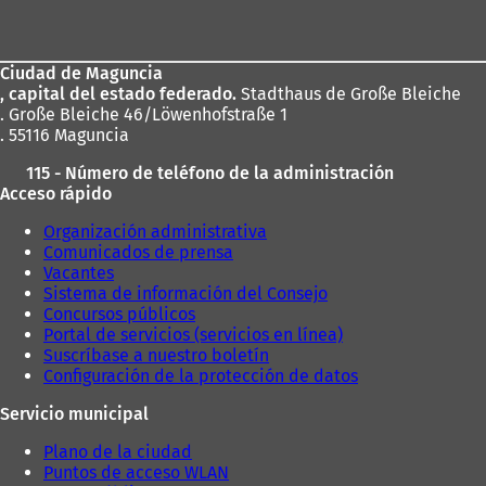
de
los
Ciudad de Maguncia
pies
, capital del estado federado.
Stadthaus de Große Bleiche
. Große Bleiche 46/Löwenhofstraße 1
. 55116 Maguncia
115 - Número de teléfono de la administración
Acceso rápido
Organización administrativa
Comunicados de prensa
Vacantes
Sistema de información del Consejo
Concursos públicos
Portal de servicios (servicios en línea)
Suscríbase a nuestro boletín
Configuración de la protección de datos
Servicio municipal
Plano de la ciudad
Puntos de acceso WLAN