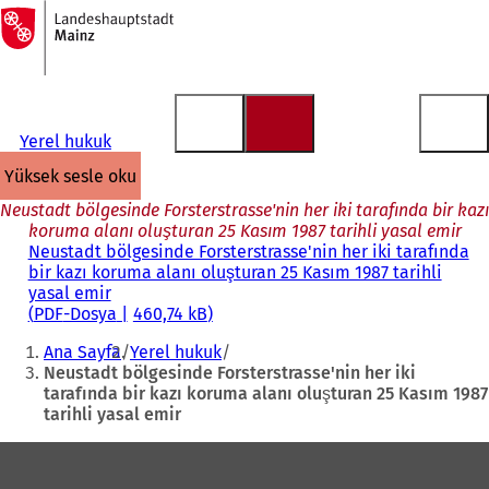
Ana
sayfaya
İçeriğe atla
Yerel hukuk
yüksek sesle oku
Neustadt bölgesinde Forsterstrasse'nin her iki tarafında bir kazı
koruma alanı oluşturan 25 Kasım 1987 tarihli yasal emir
Neustadt bölgesinde Forsterstrasse'nin her iki tarafında
bir kazı koruma alanı oluşturan 25 Kasım 1987 tarihli
yasal emir
PDF
-Dosya
460,74 kB
Buradasınız:
Ana Sayfa
Yerel hukuk
Neustadt bölgesinde Forsterstrasse'nin her iki
tarafında bir kazı koruma alanı oluşturan 25 Kasım 1987
tarihli yasal emir
Ayak
bölgesi