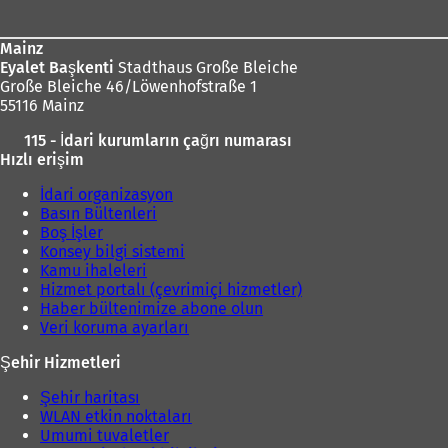
Mainz
Eyalet Başkenti
Stadthaus Große Bleiche
Große Bleiche 46/Löwenhofstraße 1
55116 Mainz
115 - İdari kurumların çağrı numarası
Hızlı erişim
İdari organizasyon
Basın Bültenleri
Boş İşler
Konsey bilgi sistemi
Kamu ihaleleri
Hizmet portalı (çevrimiçi hizmetler)
Haber bültenimize abone olun
Veri koruma ayarları
Şehir Hizmetleri
Şehir haritası
WLAN etkin noktaları
Umumi tuvaletler