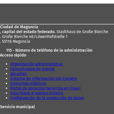
Zona
de
los
Ciudad de Maguncia
pies
, capital del estado federado.
Stadthaus de Große Bleiche
. Große Bleiche 46/Löwenhofstraße 1
. 55116 Maguncia
115 - Número de teléfono de la administración
Acceso rápido
Organización administrativa
Comunicados de prensa
Vacantes
Sistema de información del Consejo
Concursos públicos
Portal de servicios (servicios en línea)
Suscríbase a nuestro boletín
Configuración de la protección de datos
Servicio municipal