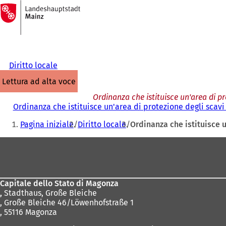
Alla
pagina
Vai al contenuto
iniziale
Diritto locale
lettura ad alta voce
Ordinanza che istituisce un'area di pr
Ordinanza che istituisce un'area di protezione degli scavi
Siete
Pagina iniziale
Diritto locale
Ordinanza che istituisce u
qui:
Area
dei
piedi
Capitale dello Stato di Magonza
,
Stadthaus, Große Bleiche
, Große Bleiche 46/Löwenhofstraße 1
, 55116 Magonza