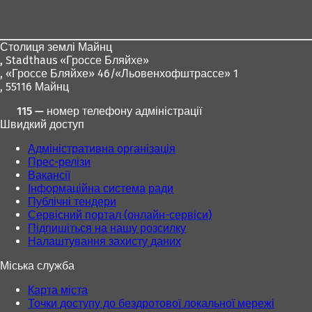
для
ніг
Столиця землі Майнц
,
Stadthaus «Гроссе Бляйхе»
, «Гроссе Бляйхе» 46/«Льовенхофштрассе» 1
, 55116 Майнц
115 — номер телефону адміністрації
Швидкий доступ
Адміністративна організація
Прес-релізи
Вакансії
Інформаційна система ради
Публічні тендери
Сервісний портал (онлайн-сервіси)
Підпишіться на нашу розсилку
Налаштування захисту даних
Міська служба
Карта міста
Точки доступу до бездротової локальної мережі