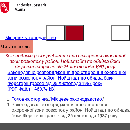
На
головну
Перейти до змісту
сторінку
Місцеве законодавство
читати вголос
Законодавче розпорядження про створення охоронної
зони розкопок у районі Нойштадт по обидва боки
Форстерштрассе від 25 листопада 1987 року
Законодавче розпорядження про створення охоронної
зони розкопок у районі Нойштадт по обидва боки
Форстерштрассе від 25 листопада 1987 року
PDF
-Файл
460,74 kB
Ти
Головна сторінка
Місцеве законодавство
тут:
Законодавче розпорядження про створення
охоронної зони розкопок у районі Нойштадт по обидва
боки Форстерштрассе від 25 листопада 1987 року
Зона