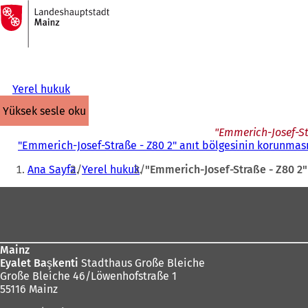
Ana
sayfaya
İçeriğe atla
Yerel hukuk
yüksek sesle oku
"Emmerich-Josef-Str
"Emmerich-Josef-Straße - Z80 2" anıt bölgesinin korunmasın
Buradasınız:
Ana Sayfa
Yerel hukuk
"Emmerich-Josef-Straße - Z80 2" 
Ayak
bölgesi
Mainz
Eyalet Başkenti
Stadthaus Große Bleiche
Große Bleiche 46/Löwenhofstraße 1
55116 Mainz