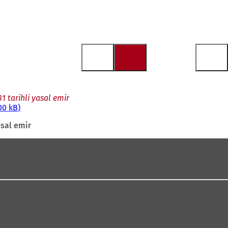
1 tarihli yasal emir
00 kB
asal emir