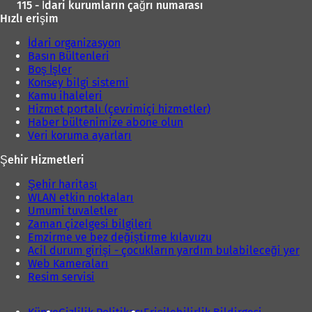
115 - İdari kurumların çağrı numarası
Hızlı erişim
İdari organizasyon
Basın Bültenleri
Boş İşler
Konsey bilgi sistemi
Kamu ihaleleri
Hizmet portalı (çevrimiçi hizmetler)
Haber bültenimize abone olun
Veri koruma ayarları
Şehir Hizmetleri
Şehir haritası
WLAN etkin noktaları
Umumi tuvaletler
Zaman çizelgesi bilgileri
Emzirme ve bez değiştirme kılavuzu
Acil durum girişi - çocukların yardım bulabileceği yer
Web Kameraları
Resim servisi