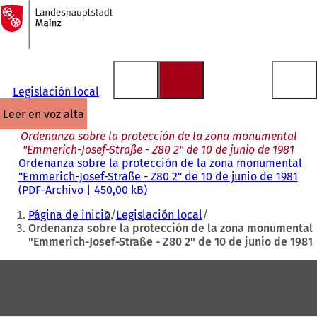
A
la
Saltar al contenido
página
de
inicio
Legislación local
leer en voz alta
Ordenanza sobre la protección de la zona monumental
"Emmerich-Josef-Straße - Z80 2" de 10 de junio de 1981
Ordenanza sobre la protección de la zona monumental
"Emmerich-Josef-Straße - Z80 2" de 10 de junio de 1981
PDF
-Archivo
450,00 kB
Estás
Página de inicio
Legislación local
aquí:
Ordenanza sobre la protección de la zona monumental
"Emmerich-Josef-Straße - Z80 2" de 10 de junio de 1981
Zona
de
los