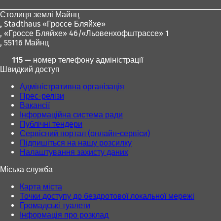
ніг
Столиця землі Майнц
,
Stadthaus «Гроссе Бляйхе»
, «Гроссе Бляйхе» 46/«Льовенхофштрассе» 1
, 55116 Майнц
115 — номер телефону адміністрації
Швидкий доступ
Адміністративна організація
Прес-релізи
Вакансії
Інформаційна система ради
Публічні тендери
Сервісний портал (онлайн-сервіси)
Підпишіться на нашу розсилку
Налаштування захисту даних
Міська служба
Карта міста
Точки доступу до бездротової локальної мережі
Громадські туалети
Інформація про розклад