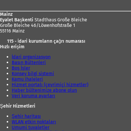
Mainz
Eyalet Başkenti
Stadthaus Große Bleiche
Große Bleiche 46/Löwenhofstraße 1
55116 Mainz
115 - İdari kurumların çağrı numarası
Hızlı erişim
İdari organizasyon
Basın Bültenleri
Boş İşler
Konsey bilgi sistemi
Kamu ihaleleri
Hizmet portalı (çevrimiçi hizmetler)
Haber bültenimize abone olun
Veri koruma ayarları
Şehir Hizmetleri
Şehir haritası
WLAN etkin noktaları
Umumi tuvaletler