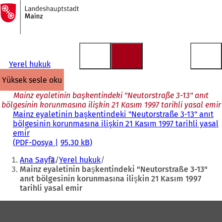
Ana
sayfaya
İçeriğe atla
Yerel hukuk
yüksek sesle oku
Mainz eyaletinin başkentindeki "Neutorstraße 3-13" anıt
bölgesinin korunmasına ilişkin 21 Kasım 1997 tarihli yasal emir
Mainz eyaletinin başkentindeki "Neutorstraße 3-13" anıt
bölgesinin korunmasına ilişkin 21 Kasım 1997 tarihli yasal
emir
PDF
-Dosya
95,30 kB
Buradasınız:
Ana Sayfa
Yerel hukuk
Mainz eyaletinin başkentindeki "Neutorstraße 3-13"
anıt bölgesinin korunmasına ilişkin 21 Kasım 1997
tarihli yasal emir
Ayak
bölgesi