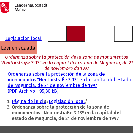
A
la
Saltar al contenido
página
de
inicio
Legislación local
leer en voz alta
Ordenanza sobre la protección de la zona de monumentos
"Neutorstraße 3-13" en la capital del estado de Maguncia, de 21
de noviembre de 1997
Ordenanza sobre la protección de la zona de
monumentos "Neutorstraße 3-13" en la capital del estado
de Maguncia, de 21 de noviembre de 1997
PDF
-Archivo
95,30 kB
Estás
Página de inicio
Legislación local
aquí:
Ordenanza sobre la protección de la zona de
monumentos "Neutorstraße 3-13" en la capital del
estado de Maguncia, de 21 de noviembre de 1997
Zona