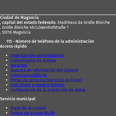
de
los
Ciudad de Maguncia
pies
, capital del estado federado.
Stadthaus de Große Bleiche
. Große Bleiche 46/Löwenhofstraße 1
. 55116 Maguncia
115 - Número de teléfono de la administración
Acceso rápido
Organización administrativa
Comunicados de prensa
Vacantes
Sistema de información del Consejo
Concursos públicos
Portal de servicios (servicios en línea)
Suscríbase a nuestro boletín
Configuración de la protección de datos
Servicio municipal
Plano de la ciudad
Puntos de acceso WLAN