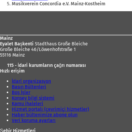
Musikverein Concordia e.V. Mainz-Kostheim
i
r
Ayak
s
bölgesi
e
k
m
Mainz
e
Eyalet Başkenti
Stadthaus Große Bleiche
d
Große Bleiche 46/Löwenhofstraße 1
e
55116 Mainz
a
ç
115 - İdari kurumların çağrı numarası
ı
Hızlı erişim
l
ı
İdari organizasyon
r
Basın Bültenleri
)
Boş İşler
Konsey bilgi sistemi
Kamu ihaleleri
Hizmet portalı (çevrimiçi hizmetler)
Haber bültenimize abone olun
Veri koruma ayarları
Şehir Hizmetleri