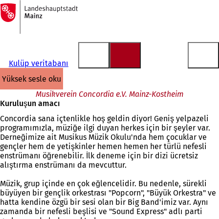
Ana
sayfaya
İçeriğe atla
Kulüp veritabanı
yüksek sesle oku
Musikverein Concordia e.V. Mainz-Kostheim
Kuruluşun amacı
Concordia sana içtenlikle hoş geldin diyor! Geniş yelpazeli
programımızla, müziğe ilgi duyan herkes için bir şeyler var.
Derneğimize ait Musikus Müzik Okulu'nda hem çocuklar ve
gençler hem de yetişkinler hemen hemen her türlü nefesli
enstrümanı öğrenebilir. İlk deneme için bir dizi ücretsiz
alıştırma enstrümanı da mevcuttur.
Müzik, grup içinde en çok eğlencelidir. Bu nedenle, sürekli
büyüyen bir gençlik orkestrası "Popcorn", "Büyük Orkestra" ve
hatta kendine özgü bir sesi olan bir Big Band'imiz var. Aynı
zamanda bir nefesli beşlisi ve "Sound Express" adlı parti