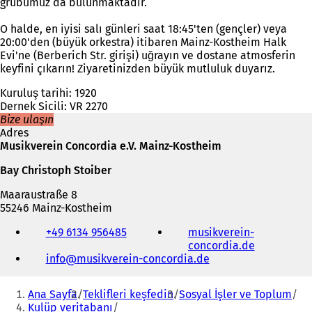
grubumuz da bulunmaktadır.
O halde, en iyisi salı günleri saat 18:45'ten (gençler) veya
20:00'den (büyük orkestra) itibaren Mainz-Kostheim Halk
Evi'ne (Berberich Str. girişi) uğrayın ve dostane atmosferin
keyfini çıkarın! Ziyaretinizden büyük mutluluk duyarız.
Kuruluş tarihi: 1920
Dernek Sicili: VR 2270
Bize ulaşın
Adres
Musikverein Concordia e.V. Mainz-Kostheim
Bay Christoph Stoiber
Maaraustraße 8
55246 Mainz-Kostheim
Telefon,
+49 6134 956485
musikverein-
faks
concordia.de
(
ve
info
musikverein-concordia
de
Y
e-
e
posta
Buradasınız:
n
adresi
Ana Sayfa
Teklifleri keşfedin
Sosyal İşler ve Toplum
i
Kulüp veritabanı
b