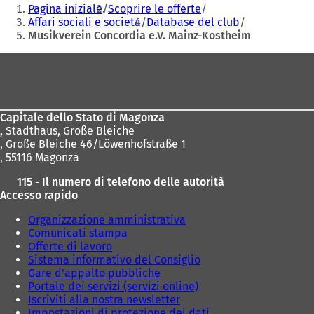
Siete
mail
Pagina iniziale
Scoprire le offerte
p
qui:
Affari sociali e società
Database del club
r
Musikverein Concordia e.V. Mainz-Kostheim
e
i
Area
n
dei
u
n
piedi
a
Capitale dello Stato di Magonza
n
,
Stadthaus, Große Bleiche
u
, Große Bleiche 46/Löwenhofstraße 1
o
, 55116 Magonza
v
a
115 - Il numero di telefono delle autorità
s
Accesso rapido
c
h
Organizzazione amministrativa
e
Comunicati stampa
d
Offerte di lavoro
a
Sistema informativo del Consiglio
)
Gare d'appalto pubbliche
Portale dei servizi (servizi online)
Iscriviti alla nostra newsletter
Impostazioni di protezione dei dati