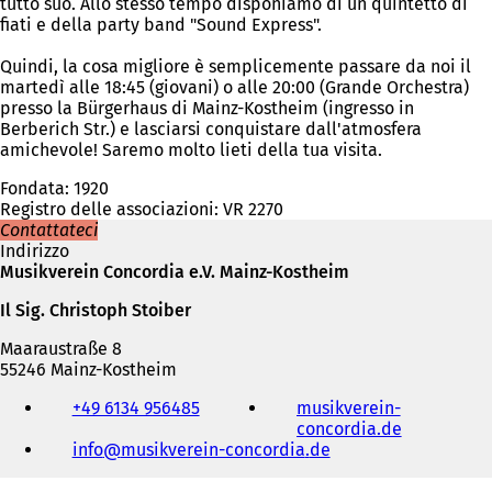
tutto suo. Allo stesso tempo disponiamo di un quintetto di
fiati e della party band "Sound Express".
Quindi, la cosa migliore è semplicemente passare da noi il
martedì alle 18:45 (giovani) o alle 20:00 (Grande Orchestra)
presso la Bürgerhaus di Mainz-Kostheim (ingresso in
Berberich Str.) e lasciarsi conquistare dall'atmosfera
amichevole! Saremo molto lieti della tua visita.
Fondata: 1920
Registro delle associazioni: VR 2270
Contattateci
Indirizzo
Musikverein Concordia e.V. Mainz-Kostheim
Il Sig. Christoph Stoiber
Maaraustraße 8
55246 Mainz-Kostheim
Telefono,
+49 6134 956485
musikverein-
fax
concordia.de
(
e
info
musikverein-concordia
de
S
indirizzo
i
e-
a