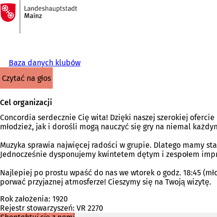
Do
strony
Przejdź do treści
głównej
Baza danych klubów
czytać na głos
Cel organizacji
Concordia serdecznie Cię wita! Dzięki naszej szerokiej oferci
młodzież, jak i dorośli mogą nauczyć się gry na niemal każd
Muzyka sprawia najwięcej radości w grupie. Dlatego mamy sta
Jednocześnie dysponujemy kwintetem dętym i zespołem imp
Najlepiej po prostu wpaść do nas we wtorek o godz. 18:45 (mło
porwać przyjaznej atmosferze! Cieszymy się na Twoją wizytę.
Rok założenia: 1920
Rejestr stowarzyszeń: VR 2270