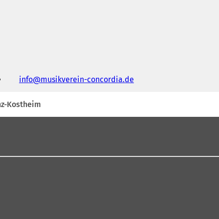
info
musikverein-concordia
de
nz-Kostheim