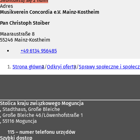
Skontaktuj się z nami
Adres
Musikverein Concordia e.V. Mainz-Kostheim
Pan Christoph Stoiber
Maaraustraße 8
55246 Mainz-Kostheim
Telefon,
+49 6134 956485
faks
i
Jesteś
adres
Strona główna
Odkryj oferty
Sprawy społeczne i społec
e-
tutaj:
mail
Obszar
stóp
Stolica kraju związkowego Moguncja
,
Stadthaus, Große Bleiche
, Große Bleiche 46/Löwenhofstraße 1
, 55116 Moguncja
115 – numer telefonu urzędów
Szybki dostęp