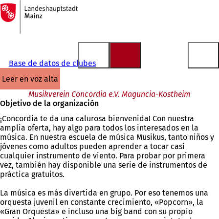
A
la
Saltar al contenido
página
de
inicio
Base de datos de clubes
leer en voz alta
Musikverein Concordia e.V. Maguncia-Kostheim
Objetivo de la organización
¡Concordia te da una calurosa bienvenida! Con nuestra
amplia oferta, hay algo para todos los interesados en la
música. En nuestra escuela de música Musikus, tanto niños y
jóvenes como adultos pueden aprender a tocar casi
cualquier instrumento de viento. Para probar por primera
vez, también hay disponible una serie de instrumentos de
práctica gratuitos.
La música es más divertida en grupo. Por eso tenemos una
orquesta juvenil en constante crecimiento, «Popcorn», la
«Gran Orquesta» e incluso una big band con su propio