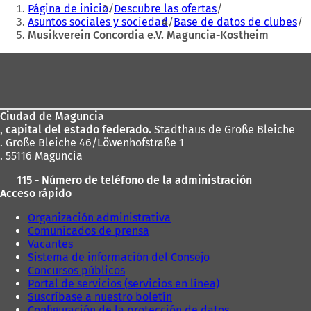
Estás
correo
Página de inicio
Descubre las ofertas
b
electrónico
aquí:
Asuntos sociales y sociedad
Base de datos de clubes
r
Musikverein Concordia e.V. Maguncia-Kostheim
e
e
Zona
n
de
u
n
los
a
Ciudad de Maguncia
pies
n
, capital del estado federado.
Stadthaus de Große Bleiche
u
. Große Bleiche 46/Löwenhofstraße 1
e
. 55116 Maguncia
v
a
115 - Número de teléfono de la administración
p
Acceso rápido
e
s
Organización administrativa
t
Comunicados de prensa
a
Vacantes
ñ
Sistema de información del Consejo
a
Concursos públicos
)
Portal de servicios (servicios en línea)
Suscríbase a nuestro boletín
Configuración de la protección de datos