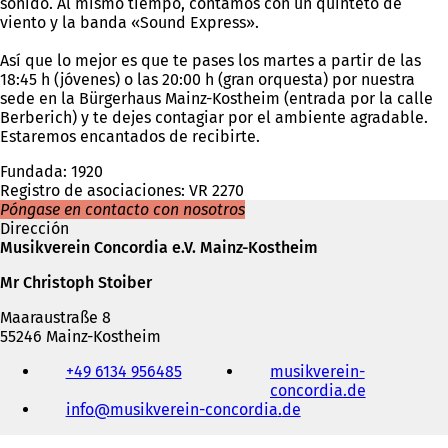
sonido. Al mismo tiempo, contamos con un quinteto de
viento y la banda «Sound Express».
Así que lo mejor es que te pases los martes a partir de las
18:45 h (jóvenes) o las 20:00 h (gran orquesta) por nuestra
sede en la Bürgerhaus Mainz-Kostheim (entrada por la calle
Berberich) y te dejes contagiar por el ambiente agradable.
Estaremos encantados de recibirte.
Fundada: 1920
Registro de asociaciones: VR 2270
Póngase en contacto con nosotros
Dirección
Musikverein Concordia e.V. Mainz-Kostheim
Mr Christoph Stoiber
Maaraustraße 8
55246 Mainz-Kostheim
Teléfono,
+49 6134 956485
musikverein-
fax
concordia.de
(
y
info
musikverein-concordia
de
S
dirección
e
de
a