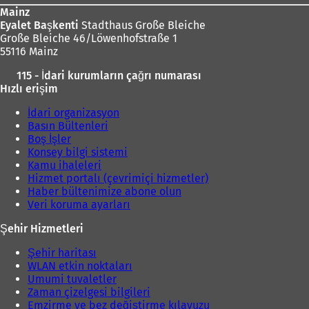
e
d
Mainz
k
e
Eyalet Başkenti
Stadthaus Große Bleiche
m
a
Große Bleiche 46/Löwenhofstraße 1
e
ç
55116 Mainz
d
ı
e
115 - İdari kurumların çağrı numarası
l
a
Hızlı erişim
ı
ç
r
ı
İdari organizasyon
)
l
Basın Bültenleri
ı
Boş İşler
r
Konsey bilgi sistemi
)
Kamu ihaleleri
Hizmet portalı (çevrimiçi hizmetler)
Haber bültenimize abone olun
Veri koruma ayarları
Şehir Hizmetleri
Şehir haritası
WLAN etkin noktaları
Umumi tuvaletler
Zaman çizelgesi bilgileri
Emzirme ve bez değiştirme kılavuzu