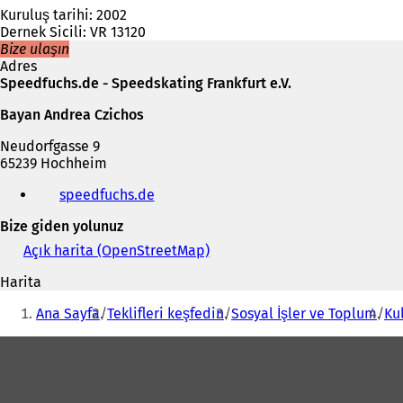
Kuruluş tarihi: 2002
Dernek Sicili: VR 13120
Bize ulaşın
Adres
Speedfuchs.de - Speedskating Frankfurt e.V.
Bayan Andrea Czichos
Neudorfgasse 9
65239 Hochheim
Telefon,
speedfuchs.de
(
faks
Y
ve
Bize giden yolunuz
e
e-
n
posta
Açık harita (OpenStreetMap)
(
i
adresi
Y
b
Harita
e
i
Buradasınız:
n
Ana Sayfa
Teklifleri keşfedin
Sosyal İşler ve Toplum
Ku
r
i
s
b
Ayak
e
i
k
bölgesi
r
m
s
e