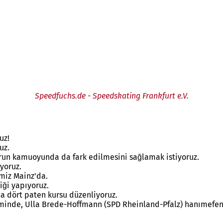
Speedfuchs.de - Speedskating Frankfurt e.V.
uz!
uz.
run kamuoyunda da fark edilmesini sağlamak istiyoruz.
yoruz.
miz Mainz'da.
iği yapıyoruz.
ila dört paten kursu düzenliyoruz.
inde, Ulla Brede-Hoffmann (SPD Rheinland-Pfalz) hanımefendin