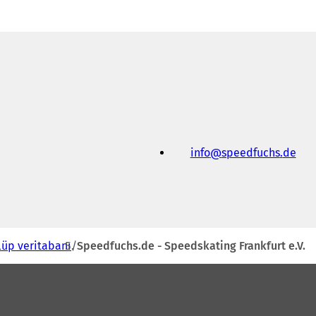
info
speedfuchs
de
lüp veritabanı
Speedfuchs.de - Speedskating Frankfurt e.V.