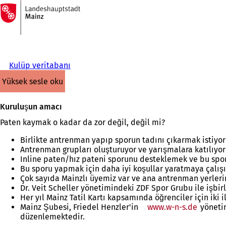
Ana
sayfaya
İçeriğe atla
Kulüp veritabanı
yüksek sesle oku
Kuruluşun amacı
Paten kaymak o kadar da zor değil, değil mi?
Birlikte antrenman yapıp sporun tadını çıkarmak istiyor
Antrenman grupları oluşturuyor ve yarışmalara katılıyor
Inline paten/hız pateni sporunu desteklemek ve bu spo
Bu sporu yapmak için daha iyi koşullar yaratmaya çalışı
Çok sayıda Mainzlı üyemiz var ve ana antrenman yerleri
Dr. Veit Scheller yönetimindeki ZDF Spor Grubu ile işbirl
Her yıl Mainz Tatil Kartı kapsamında öğrenciler için iki 
Mainz Şubesi, Friedel Henzler'in
www.w-n-s.de
yönetim
düzenlemektedir.