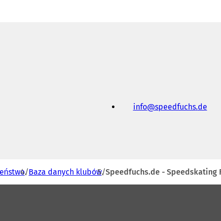
info
speedfuchs
de
zeństwo
Baza danych klubów
Speedfuchs.de - Speedskating Fr