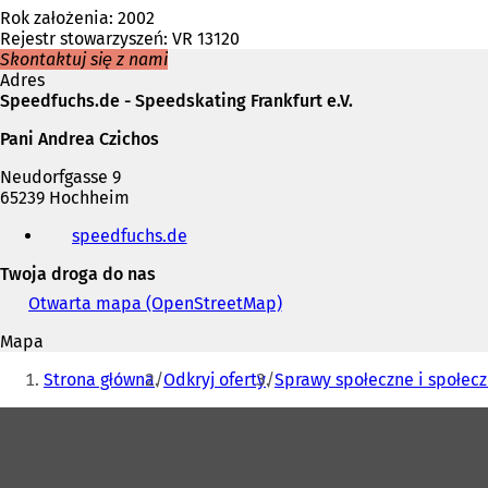
Rok założenia: 2002
Rejestr stowarzyszeń: VR 13120
Skontaktuj się z nami
Adres
Speedfuchs.de - Speedskating Frankfurt e.V.
Pani Andrea Czichos
Neudorfgasse 9
65239 Hochheim
Telefon,
speedfuchs.de
(
faks
O
i
Twoja droga do nas
t
adres
w
e-
Otwarta mapa (OpenStreetMap)
(
i
mail
O
e
Mapa
t
r
Jesteś
w
Strona główna
Odkryj oferty
Sprawy społeczne i społec
a
i
tutaj:
s
e
Obszar
i
r
ę
stóp
a
w
s
n