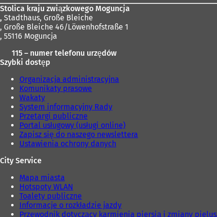
i
o
Stolica kraju związkowego Moguncja
ę
w
,
Stadthaus, Große Bleiche
w
e
, Große Bleiche 46/Löwenhofstraße 1
n
j
, 55116 Moguncja
o
k
w
115 – numer telefonu urzędów
a
e
Szybki dostęp
r
j
c
k
Organizacja administracyjna
i
a
Komunikaty prasowe
e
r
Wakaty
)
c
System informacyjny Rady
i
Przetargi publiczne
e
Portal usługowy (usługi online)
)
Zapisz się do naszego newslettera
Ustawienia ochrony danych
City Service
Mapa miasta
Hotspoty WLAN
Toalety publiczne
Informacje o rozkładzie jazdy
Przewodnik dotyczący karmienia piersią i zmiany pielu