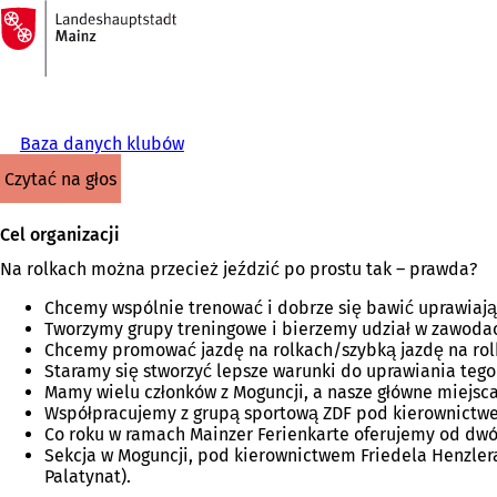
Do
strony
Przejdź do treści
głównej
Baza danych klubów
czytać na głos
Cel organizacji
Na rolkach można przecież jeździć po prostu tak – prawda?
Chcemy wspólnie trenować i dobrze się bawić uprawiają
Tworzymy grupy treningowe i bierzemy udział w zawoda
Chcemy promować jazdę na rolkach/szybką jazdę na rolka
Staramy się stworzyć lepsze warunki do uprawiania tego
Mamy wielu członków z Moguncji, a nasze główne miejsca
Współpracujemy z grupą sportową ZDF pod kierownictwem
Co roku w ramach Mainzer Ferienkarte oferujemy od dwóc
Sekcja w Moguncji, pod kierownictwem Friedela Henzle
Palatynat).