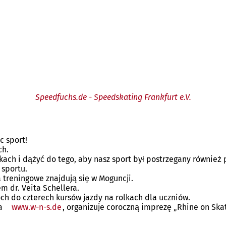
Speedfuchs.de - Speedskating Frankfurt e.V.
c sport!
ch.
ch i dążyć do tego, aby nasz sport był postrzegany również p
 sportu.
 treningowe znajdują się w Moguncji.
 dr. Veita Schellera.
h do czterech kursów jazdy na rolkach dla uczniów.
ra
www.w-n-s.de
, organizuje coroczną imprezę „Rhine on Ska