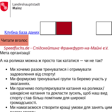
На
головну
Перейти до змісту
сторінку
Клубна база даних
читати вголос
Speedfuchs.de - Спідскейтинг Франкфурт-на-Майні e.V.
Мета організації
А на роликах можна ж просто так кататися — чи не так?
Ми хочемо разом тренуватися і отримувати
задоволення від спорту!
Ми формуємо тренувальні групи та беремо участь у
змаганнях.
Ми прагнемо популяризувати катання на роликах/
швидкісне катання та докласти зусиль, щоб наш вид
спорту став більш помітним для широкої
громадськості.
Ми намагаємося створити кращі умови для занять цим