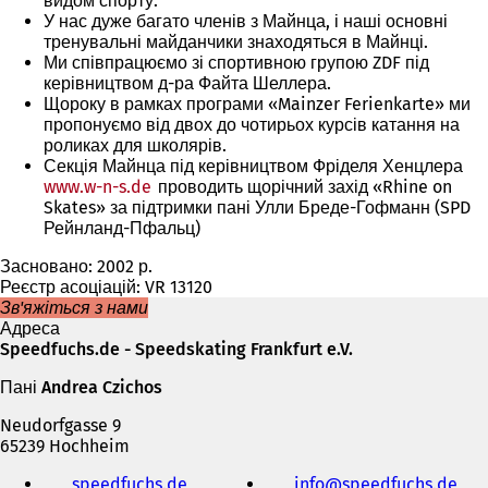
видом спорту.
У нас дуже багато членів з Майнца, і наші основні
тренувальні майданчики знаходяться в Майнці.
Ми співпрацюємо зі спортивною групою ZDF під
керівництвом д-ра Файта Шеллера.
Щороку в рамках програми «Mainzer Ferienkarte» ми
пропонуємо від двох до чотирьох курсів катання на
роликах для школярів.
Секція Майнца під керівництвом Фріделя Хенцлера
www.w-n-s.de
проводить щорічний захід «Rhine on
Skates» за підтримки пані Улли Бреде-Гофманн (SPD
Рейнланд-Пфальц)
Засновано: 2002 р.
Реєстр асоціацій: VR 13120
Зв'яжіться з нами
Адреса
Speedfuchs.de - Speedskating Frankfurt e.V.
Пані Andrea Czichos
Neudorfgasse 9
65239 Hochheim
Телефон,
speedfuchs.de
(
info
speedfuchs
de
факс