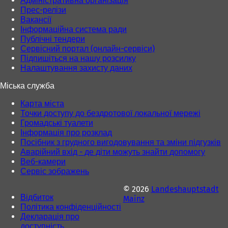
Адміністративна організація
д
к
Прес-релізи
ц
л
Вакансії
і
а
Інформаційна система ради
)
д
Публічні тендери
ц
Сервісний портал (онлайн-сервіси)
і
Підпишіться на нашу розсилку
)
Налаштування захисту даних
Міська служба
Карта міста
Точки доступу до бездротової локальної мережі
Громадські туалети
Інформація про розклад
Посібник з грудного вигодовування та зміни підгузків
Аварійний вхід - де діти можуть знайти допомогу
Веб-камери
Сервіс зображень
© 2026
Landeshauptstadt
Відбиток
Mainz
Політика конфіденційності
Декларація про
доступність