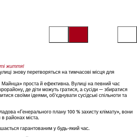
сті життя!
вулиці знову перетворяться на тимчасові місця для
і Майнца» проста й ефективна. Вулиці на певний час
рорайону, де діти можуть гратися, а сусіди — збиратися
тися своїми ідеями, об’єднувати сусідські спільноти та
складова «Генерального плану 100 % захисту клімату», вони
 в районах міста.
шається гарантованим у будь-який час.