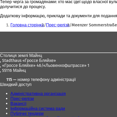
Тепер черга за громадянами: хто має ідеї щодо власної вули
долучитися до процесу.
Додаткову інформацію, приклади та документи для поданн
Ти
Головна сторінка
Прес-релізи
Meenzer Sommerstraßen:
тут:
Зона
для
ніг
Столиця землі Майнц
,
Stadthaus «Гроссе Бляйхе»
, «Гроссе Бляйхе» 46/«Льовенхофштрассе» 1
, 55116 Майнц
115 — номер телефону адміністрації
Швидкий доступ
Адміністративна організація
Прес-релізи
Вакансії
Інформаційна система ради
Публічні тендери