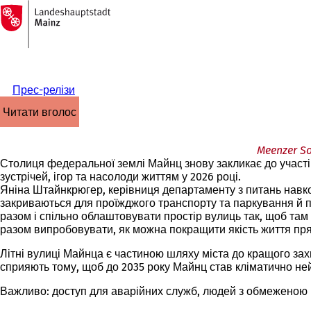
На
головну
Перейти до змісту
сторінку
Прес-релізи
читати вголос
Meenzer S
Столиця федеральної землі Майнц знову закликає до участі 
зустрічей, ігор та насолоди життям у 2026 році.
Яніна Штайнкрюгер, керівниця департаменту з питань навко
закриваються для проїжджого транспорту та паркування й пе
разом і спільно облаштовувати простір вулиць так, щоб там
разом випробовувати, як можна покращити якість життя пря
Літні вулиці Майнца є частиною шляху міста до кращого зах
сприяють тому, щоб до 2035 року Майнц став кліматично ней
Важливо: доступ для аварійних служб, людей з обмеженою м