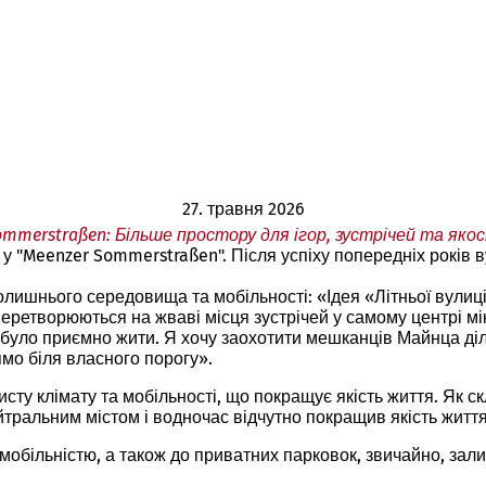
27. травня 2026
ommerstraßen: Більше простору для ігор, зустрічей та яко
у "Meenzer Sommerstraßen". Після успіху попередніх років 
лишнього середовища та мобільності: «Ідея «Літньої вулиц
ретворюються на жваві місця зустрічей у самому центрі мік
 було приємно жити. Я хочу заохотити мешканців Майнца діли
мо біля власного порогу».
исту клімату та мобільності, що покращує якість життя. Як 
тральним містом і водночас відчутно покращив якість життя
обільністю, а також до приватних парковок, звичайно, зали