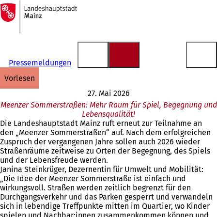
Zur
Startseite
Inhalt anspringen
Pressemeldungen
vorlesen
27. Mai 2026
Meenzer Sommerstraßen: Mehr Raum für Spiel, Begegnung und
Lebensqualität!
Die Landeshauptstadt Mainz ruft erneut zur Teilnahme an
den „Meenzer Sommerstraßen“ auf. Nach dem erfolgreichen
Zuspruch der vergangenen Jahre sollen auch 2026 wieder
Straßenräume zeitweise zu Orten der Begegnung, des Spiels
und der Lebensfreude werden.
Janina Steinkrüger, Dezernentin für Umwelt und Mobilität:
„Die Idee der Meenzer Sommerstraße ist einfach und
wirkungsvoll. Straßen werden zeitlich begrenzt für den
Durchgangsverkehr und das Parken gesperrt und verwandeln
sich in lebendige Treffpunkte mitten im Quartier, wo Kinder
spielen und Nachbar:innen zusammenkommen können und