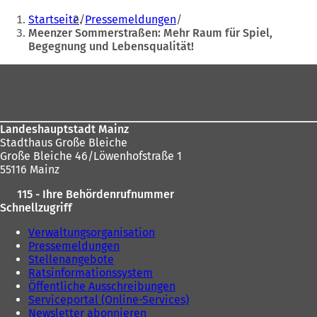
Sie
Startseite
Pressemeldungen
befinden
Meenzer Sommerstraßen: Mehr Raum für Spiel,
Begegnung und Lebensqualität!
sich
hier:
Fußbereich
Landeshauptstadt Mainz
Stadthaus Große Bleiche
Große Bleiche 46/Löwenhofstraße 1
55116 Mainz
115 - Ihre Behördenrufnummer
Schnellzugriff
Verwaltungsorganisation
Pressemeldungen
Stellenangebote
Ratsinformationssystem
Öffentliche Ausschreibungen
Serviceportal (Online-Services)
Newsletter abonnieren