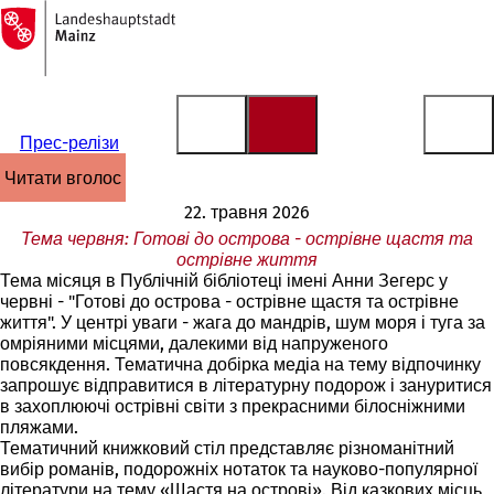
На
головну
Перейти до змісту
сторінку
Прес-релізи
читати вголос
22. травня 2026
Тема червня: Готові до острова - острівне щастя та
острівне життя
Тема місяця в Публічній бібліотеці імені Анни Зегерс у
червні - "Готові до острова - острівне щастя та острівне
життя". У центрі уваги - жага до мандрів, шум моря і туга за
омріяними місцями, далекими від напруженого
повсякдення. Тематична добірка медіа на тему відпочинку
запрошує відправитися в літературну подорож і зануритися
в захоплюючі острівні світи з прекрасними білосніжними
пляжами.
Тематичний книжковий стіл представляє різноманітний
вибір романів, подорожніх нотаток та науково-популярної
літератури на тему «Щастя на острові». Від казкових місць