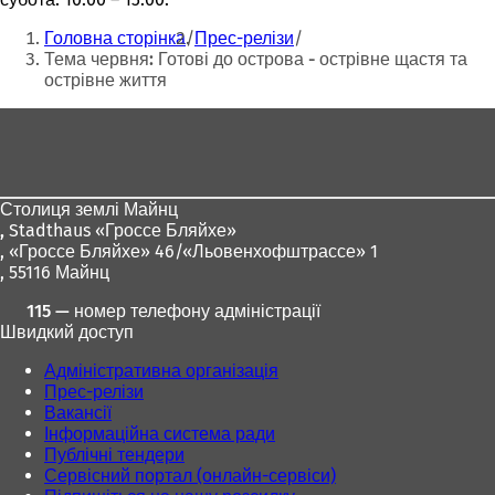
Ти
Головна сторінка
Прес-релізи
тут:
Тема червня: Готові до острова - острівне щастя та
острівне життя
Зона
для
ніг
Столиця землі Майнц
,
Stadthaus «Гроссе Бляйхе»
, «Гроссе Бляйхе» 46/«Льовенхофштрассе» 1
, 55116 Майнц
115 — номер телефону адміністрації
Швидкий доступ
Адміністративна організація
Прес-релізи
Вакансії
Інформаційна система ради
Публічні тендери
Сервісний портал (онлайн-сервіси)