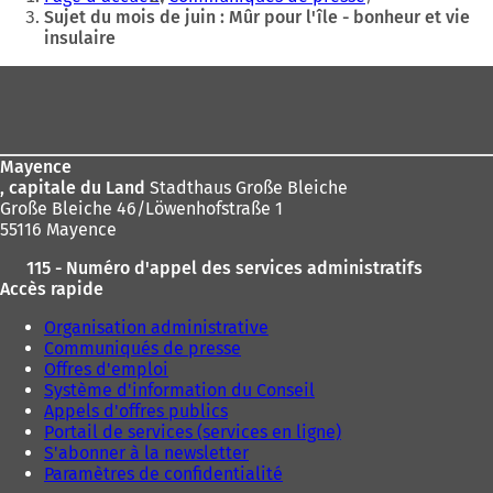
êtes
Sujet du mois de juin : Mûr pour l'île - bonheur et vie
insulaire
ici
:
Pied
de
page
Mayence
, capitale du Land
Stadthaus Große Bleiche
Große Bleiche 46/Löwenhofstraße 1
55116 Mayence
115 - Numéro d'appel des services administratifs
Accès rapide
Organisation administrative
Communiqués de presse
Offres d'emploi
Système d'information du Conseil
Appels d'offres publics
Portail de services (services en ligne)
S'abonner à la newsletter
Paramètres de confidentialité