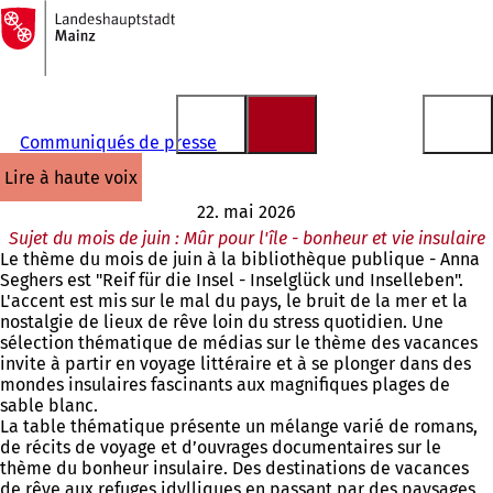
Vers
la
Accéder au contenu
page
d'accueil
Communiqués de presse
lire à haute voix
22. mai 2026
Sujet du mois de juin : Mûr pour l'île - bonheur et vie insulaire
Le thème du mois de juin à la bibliothèque publique - Anna
Seghers est "Reif für die Insel - Inselglück und Inselleben".
L'accent est mis sur le mal du pays, le bruit de la mer et la
nostalgie de lieux de rêve loin du stress quotidien. Une
sélection thématique de médias sur le thème des vacances
invite à partir en voyage littéraire et à se plonger dans des
mondes insulaires fascinants aux magnifiques plages de
sable blanc.
La table thématique présente un mélange varié de romans,
de récits de voyage et d’ouvrages documentaires sur le
thème du bonheur insulaire. Des destinations de vacances
de rêve aux refuges idylliques en passant par des paysages