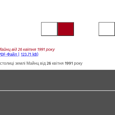
айнц від 26 квітня 1991 року
PDF
-Файл
123,71 kB
толиці землі Майнц від 26 квітня 1991 року