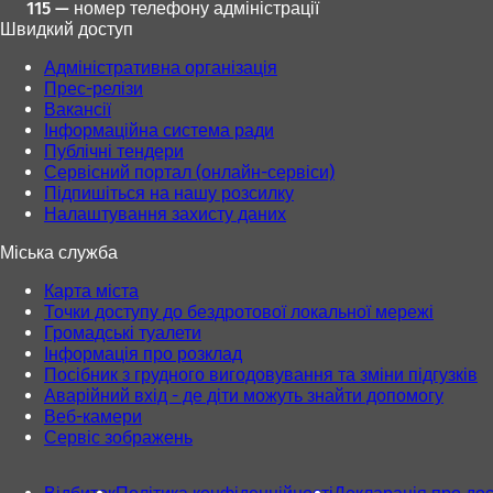
115 — номер телефону адміністрації
Швидкий доступ
Адміністративна організація
Прес-релізи
Вакансії
Інформаційна система ради
Публічні тендери
Сервісний портал (онлайн-сервіси)
Підпишіться на нашу розсилку
Налаштування захисту даних
Міська служба
Карта міста
Точки доступу до бездротової локальної мережі
Громадські туалети
Інформація про розклад
Посібник з грудного вигодовування та зміни підгузків
Аварійний вхід - де діти можуть знайти допомогу
Веб-камери
Сервіс зображень