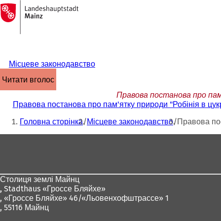
На
головну
Перейти до змісту
сторінку
Місцеве законодавство
читати вголос
Правова постанова про пам'я
Правова постанова про пам'ятку природи "Робінія в цукр
Ти
Головна сторінка
Місцеве законодавство
Правова пос
тут:
Зона
для
ніг
Столиця землі Майнц
,
Stadthaus «Гроссе Бляйхе»
, «Гроссе Бляйхе» 46/«Льовенхофштрассе» 1
, 55116 Майнц