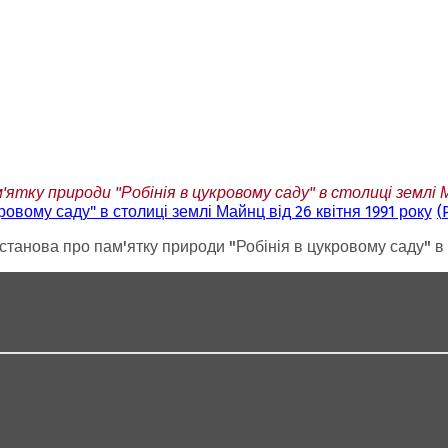
тку природи "Робінія в цукровому саду" в столиці землі М
овому саду" в столиці землі Майнц від 26 квітня 1991 року
танова про пам'ятку природи "Робінія в цукровому саду" в с