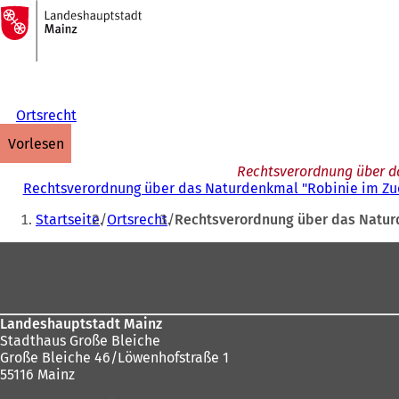
Zur
Startseite
Inhalt anspringen
Ortsrecht
vorlesen
Rechtsverordnung über da
Rechtsverordnung über das Naturdenkmal "Robinie im Zuc
Sie
Startseite
Ortsrecht
Rechtsverordnung über das Naturd
befinden
Fußbereich
sich
hier:
Landeshauptstadt Mainz
Stadthaus Große Bleiche
Große Bleiche 46/Löwenhofstraße 1
55116 Mainz