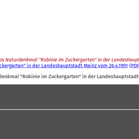
s Naturdenkmal "Robinie im Zuckergarten" in der Landeshaupt
kergarten" in der Landeshauptstadt Mainz vom 26.4.1991
PD
enkmal "Robinie im Zuckergarten" in der Landeshauptstadt 