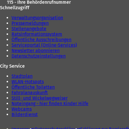
115 - Ihre Behördenrufnummer
Schnellzugriff
Verwaltungsorganisation
Pressemeldungen
Stellenangebote
Ratsinformationssystem
Öffentliche Ausschreibungen
Serviceportal (Online-Services)
Newsletter abonnieren
Datenschutzeinstellungen
City Service
Stadtplan
WLAN-Hotspots
Öffentliche Toiletten
Fahrplanauskunft
Still- und Wickelwegweiser
Noteingang - hier finden Kinder Hilfe
Webcams
Bilderdienst