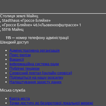
для
ніг
Столиця землі Майнц
,
Stadthaus «Гроссе Бляйхе»
, «Гроссе Бляйхе» 46/«Льовенхофштрассе» 1
, 55116 Майнц
115 — номер телефону адміністрації
Швидкий доступ
Адміністративна організація
Прес-релізи
Вакансії
Інформаційна система ради
Публічні тендери
Сервісний портал (онлайн-сервіси)
Підпишіться на нашу розсилку
Налаштування захисту даних
Міська служба
Карта міста
Точки доступу до бездротової локальної мережі