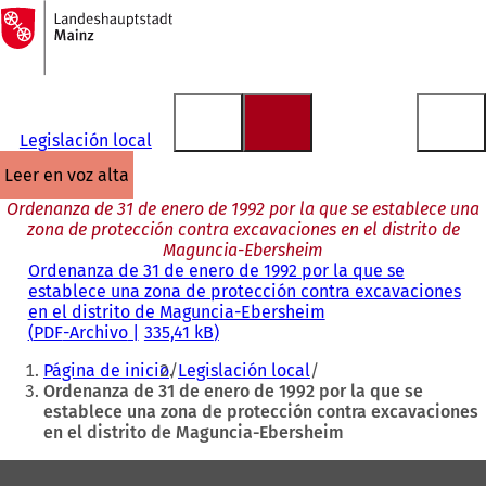
A
la
Saltar al contenido
página
de
inicio
Legislación local
leer en voz alta
Ordenanza de 31 de enero de 1992 por la que se establece una
zona de protección contra excavaciones en el distrito de
Maguncia-Ebersheim
Ordenanza de 31 de enero de 1992 por la que se
establece una zona de protección contra excavaciones
en el distrito de Maguncia-Ebersheim
PDF
-Archivo
335,41 kB
Estás
Página de inicio
Legislación local
aquí:
Ordenanza de 31 de enero de 1992 por la que se
establece una zona de protección contra excavaciones
en el distrito de Maguncia-Ebersheim
Zona