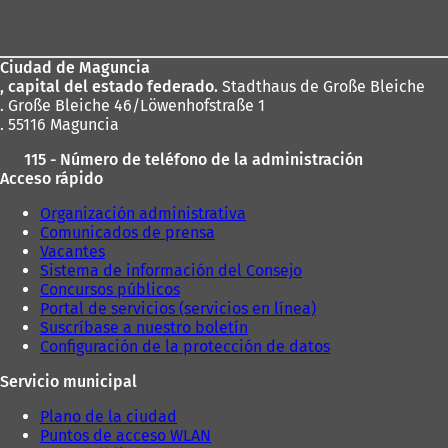
de
los
Ciudad de Maguncia
pies
, capital del estado federado.
Stadthaus de Große Bleiche
. Große Bleiche 46/Löwenhofstraße 1
. 55116 Maguncia
115 - Número de teléfono de la administración
Acceso rápido
Organización administrativa
Comunicados de prensa
Vacantes
Sistema de información del Consejo
Concursos públicos
Portal de servicios (servicios en línea)
Suscríbase a nuestro boletín
Configuración de la protección de datos
Servicio municipal
Plano de la ciudad
Puntos de acceso WLAN