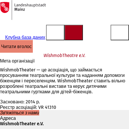
На
головну
Перейти до змісту
сторінку
Клубна база даних
читати вголос
WishmobTheatre e.V.
Мета організації
WishmobTheater — це асоціація, що займається
просуванням театральної культури та наданням допомоги
біженцям і переселенцям. WishmobTheater ставить вільно
розроблені театральні вистави та керує дитячими
театральними гуртками для дітей-біженців.
Засновано: 2014 р.
Реєстр асоціацій: VR 41310
Зв'яжіться з нами
Адреса
WishmobTheater e.V.