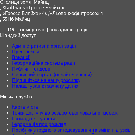
Столиця землі Майнц
я
я
й
,
Stadthaus «Гроссе Бляйхе»
в
в
в
, «Гроссе Бляйхе» 46/«Льовенхофштрассе» 1
н
н
к
, 55116 Майнц
о
о
л
в
в
а
115 — номер телефону адміністрації
і
і
д
Швидкий доступ
й
й
ц
в
в
і
Адміністративна організація
к
к
)
Прес-релізи
л
л
Вакансії
а
а
Інформаційна система ради
д
д
Публічні тендери
ц
ц
Сервісний портал (онлайн-сервіси)
і
і
Підпишіться на нашу розсилку
)
)
Налаштування захисту даних
Міська служба
Карта міста
Точки доступу до бездротової локальної мережі
Громадські туалети
Інформація про розклад
Посібник з грудного вигодовування та зміни підгузків