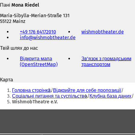
Пані Mona Riedel
Maria-Sibylla-Merian-Straße 131
55122 Mainz
Телефон,
+49 176 64172010
wishmobtheater.de
(
факс
info
wishmobtheater
de
В
та
і
адреса
Твій шлях до нас
д
електронної
к
пошти
Відкрита мапа
Зв'язок з громадським
р
(OpenStreetMap)
(
транспортом
(
и
В
В
в
і
і
а
Карта
д
д
є
Ти
к
к
т
Головна сторінка
Відкрийте для себе пропозиції
р
р
тут:
ь
Соціальні питання та суспільство
Клубна база даних
и
и
с
WishmobTheatre e.V.
в
в
я
а
а
в
Зона
є
є
н
для
т
т
о
ь
ь
ніг
в
с
с
і