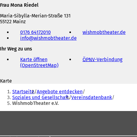
Frau Mona Riedel
Maria-Sibylla-Merian-Straße 131
55122 Mainz
Telefon,
0176 64172010
wishmobtheater.de
(
Fax
info
wishmobtheater
de
Ö
und
f
E-
Ihr Weg zu uns
f
Mail-
n
Adresse
Karte öffnen
ÖPNV
-Verbindung
(
e
(OpenStreetMap)
(
Ö
t
Ö
f
i
f
f
n
Karte
f
n
e
Sie
n
e
i
Startseite
Angebote entdecken
e
t
befinden
n
Soziales und Gesellschaft
Vereinsdatenbank
t
i
e
WishmobTheater e.V.
sich
i
n
m
n
e
hier:
n
Fußbereich
e
i
e
i
n
u
n
e
e
e
m
n