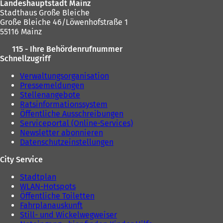
Landeshauptstadt Mainz
m
n
T
Stadthaus Große Bleiche
n
e
a
Große Bleiche 46/Löwenhofstraße 1
e
u
b
55116 Mainz
u
e
)
e
n
115 - Ihre Behördenrufnummer
n
T
Schnellzugriff
T
a
a
b
Verwaltungsorganisation
b
)
Pressemeldungen
)
Stellenangebote
Ratsinformationssystem
Öffentliche Ausschreibungen
Serviceportal (Online-Services)
Newsletter abonnieren
Datenschutzeinstellungen
City Service
Stadtplan
WLAN-Hotspots
Öffentliche Toiletten
Fahrplanauskunft
Still- und Wickelwegweiser