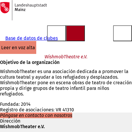
A
la
Saltar al contenido
página
de
inicio
Base de datos de clubes
leer en voz alta
WishmobTheatre e.V.
Objetivo de la organización
WishmobTheater es una asociación dedicada a promover la
cultura teatral y ayudar a los refugiados y desplazados.
WishmobTheater pone en escena obras de teatro de creación
propia y dirige grupos de teatro infantil para niños
refugiados.
Fundada: 2014
Registro de asociaciones: VR 41310
Póngase en contacto con nosotros
Dirección
WishmobTheater e.V.