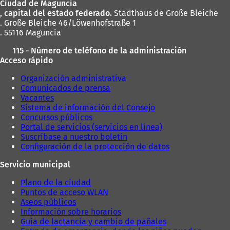
Ciudad de Maguncia
pies
u
e
s
, capital del estado federado.
Stadthaus de Große Bleiche
e
v
t
. Große Bleiche 46/Löwenhofstraße 1
v
a
a
. 55116 Maguncia
a
p
ñ
p
e
a
115 - Número de teléfono de la administración
e
s
)
Acceso rápido
s
t
t
a
Organización administrativa
a
ñ
Comunicados de prensa
ñ
a
Vacantes
a
)
Sistema de información del Consejo
)
Concursos públicos
Portal de servicios (servicios en línea)
Suscríbase a nuestro boletín
Configuración de la protección de datos
Servicio municipal
Plano de la ciudad
Puntos de acceso WLAN
Aseos públicos
Información sobre horarios
Guía de lactancia y cambio de pañales