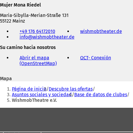
Mujer Mona Riedel
Maria-Sibylla-Merian-Straße 131
55122 Mainz
Teléfono,
+49 176 64172010
wishmobtheater.de
(
fax
info
wishmobtheater
de
S
y
e
dirección
Su camino hacia nosotros
a
de
b
correo
Abrir el mapa
OCT
- Conexión
(
r
electrónico
(OpenStreetMap)
(
S
e
S
e
e
e
a
n
Mapa
a
b
u
Estás
b
r
n
Página de inicio
Descubre las ofertas
r
e
aquí:
a
Asuntos sociales y sociedad
Base de datos de clubes
e
e
n
WishmobTheatre e.V.
e
n
u
n
u
e
Zona
u
n
v
de
n
a
a
a
n
los
p
n
u
e