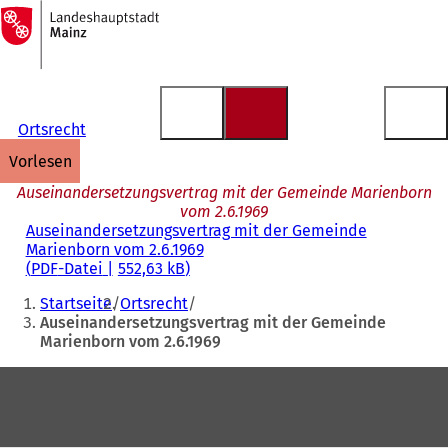
Zur
Startseite
Inhalt anspringen
Ortsrecht
vorlesen
Auseinandersetzungsvertrag mit der Gemeinde Marienborn
vom 2.6.1969
Auseinandersetzungsvertrag mit der Gemeinde
Marienborn vom 2.6.1969
PDF
-Datei
552,63 kB
Sie
Startseite
Ortsrecht
befinden
Auseinandersetzungsvertrag mit der Gemeinde
Marienborn vom 2.6.1969
sich
hier:
Fußbereich