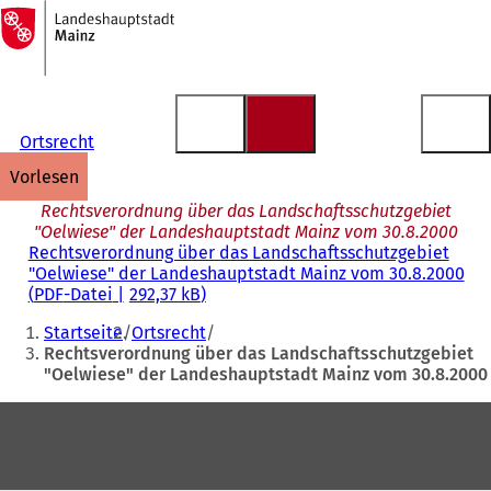
Zur
Startseite
Inhalt anspringen
Ortsrecht
vorlesen
Rechtsverordnung über das Landschaftsschutzgebiet
"Oelwiese" der Landeshauptstadt Mainz vom 30.8.2000
Rechtsverordnung über das Landschaftsschutzgebiet
"Oelwiese" der Landeshauptstadt Mainz vom 30.8.2000
PDF
-Datei
292,37 kB
Sie
Startseite
Ortsrecht
befinden
Rechtsverordnung über das Landschaftsschutzgebiet
"Oelwiese" der Landeshauptstadt Mainz vom 30.8.2000
sich
hier:
Fußbereich