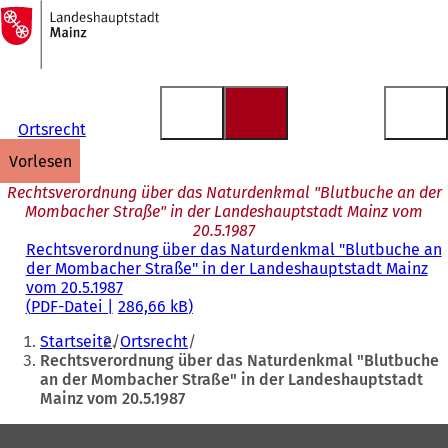
Zur
Startseite
Inhalt anspringen
Ortsrecht
vorlesen
Rechtsverordnung über das Naturdenkmal "Blutbuche an der
Mombacher Straße" in der Landeshauptstadt Mainz vom
20.5.1987
Rechtsverordnung über das Naturdenkmal "Blutbuche an
der Mombacher Straße" in der Landeshauptstadt Mainz
vom 20.5.1987
PDF
-Datei
286,66 kB
Sie
Startseite
Ortsrecht
befinden
Rechtsverordnung über das Naturdenkmal "Blutbuche
an der Mombacher Straße" in der Landeshauptstadt
sich
Mainz vom 20.5.1987
hier:
Fußbereich