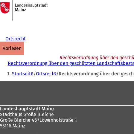
Zur
Startseite
Inhalt anspringen
Ortsrecht
vorlesen
Rechtsverordnung über den geschüt
Rechtsverordnung über den geschützten Landschaftsbesta
Sie
Startseite
Ortsrecht
Rechtsverordnung über den geschü
befinden
Fußbereich
sich
hier:
Landeshauptstadt Mainz
Stadthaus Große Bleiche
Große Bleiche 46/Löwenhofstraße 1
55116 Mainz