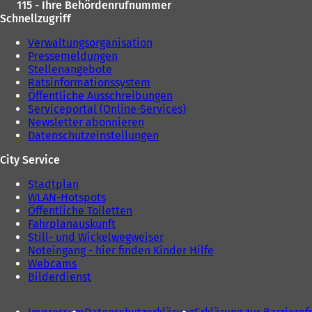
115 - Ihre Behördenrufnummer
Schnellzugriff
Verwaltungsorganisation
Pressemeldungen
Stellenangebote
Ratsinformationssystem
Öffentliche Ausschreibungen
Serviceportal (Online-Services)
Newsletter abonnieren
Datenschutzeinstellungen
City Service
Stadtplan
WLAN-Hotspots
Öffentliche Toiletten
Fahrplanauskunft
Still- und Wickelwegweiser
Noteingang - hier finden Kinder Hilfe
Webcams
Bilderdienst