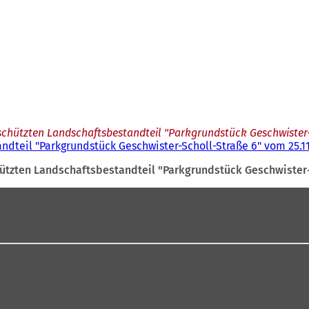
chützten Landschaftsbestandteil "Parkgrundstück Geschwister-S
dteil "Parkgrundstück Geschwister-Scholl-Straße 6" vom 25.11
tzten Landschaftsbestandteil "Parkgrundstück Geschwister-S