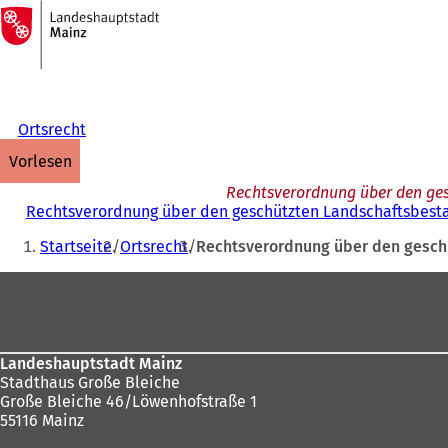
Zur
Startseite
Inhalt anspringen
Ortsrecht
vorlesen
Rechtsverordnung über den ges
Rechtsverordnung über den geschützten Landschaftsbestan
Sie
Startseite
Ortsrecht
Rechtsverordnung über den geschü
befinden
Fußbereich
sich
hier:
Landeshauptstadt Mainz
Stadthaus Große Bleiche
Große Bleiche 46/Löwenhofstraße 1
55116 Mainz