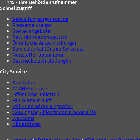
115 - Ihre Behördenrufnummer
Schnellzugriff
Verwaltungsorganisation
Pressemeldungen
Stellenangebote
Ratsinformationssystem
Öffentliche Ausschreibungen
Serviceportal (Online-Services)
Newsletter abonnieren
Datenschutzeinstellungen
City Service
Stadtplan
WLAN-Hotspots
Öffentliche Toiletten
Fahrplanauskunft
Still- und Wickelwegweiser
Noteingang - hier finden Kinder Hilfe
Webcams
Bilderdienst