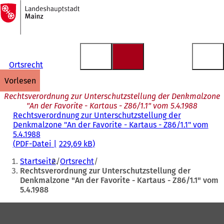
Zur
Startseite
Inhalt anspringen
Ortsrecht
vorlesen
Rechtsverordnung zur Unterschutzstellung der Denkmalzone
"An der Favorite - Kartaus - Z86/1.1" vom 5.4.1988
Rechtsverordnung zur Unterschutzstellung der
Denkmalzone "An der Favorite - Kartaus - Z86/1.1" vom
5.4.1988
PDF
-Datei
229,69 kB
Sie
Startseite
Ortsrecht
befinden
Rechtsverordnung zur Unterschutzstellung der
Denkmalzone "An der Favorite - Kartaus - Z86/1.1" vom
sich
5.4.1988
hier:
Fußbereich