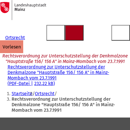
Zur
Startseite
Inhalt anspringen
Ortsrecht
vorlesen
Rechtsverordnung zur Unterschutzstellung der Denkmalzone
"Hauptstraße 156/ 156 A" in Mainz-Mombach vom 23.7.1991
Rechtsverordnung zur Unterschutzstellung der
Denkmalzone "Hauptstraße 156/ 156 A" in Mainz-
Mombach vom 23.7.1991
PDF
-Datei
232,22 kB
Sie
Startseite
Ortsrecht
befinden
Rechtsverordnung zur Unterschutzstellung der
Denkmalzone "Hauptstraße 156/ 156 A" in Mainz-
sich
Mombach vom 23.7.1991
hier:
Fußbereich