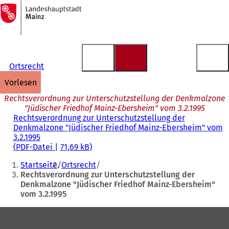
Zur
Startseite
Inhalt anspringen
Ortsrecht
vorlesen
Rechtsverordnung zur Unterschutzstellung der Denkmalzone
"Jüdischer Friedhof Mainz-Ebersheim" vom 3.2.1995
Rechtsverordnung zur Unterschutzstellung der
Denkmalzone "Jüdischer Friedhof Mainz-Ebersheim" vom
3.2.1995
PDF
-Datei
71,69 kB
Sie
Startseite
Ortsrecht
befinden
Rechtsverordnung zur Unterschutzstellung der
Denkmalzone "Jüdischer Friedhof Mainz-Ebersheim"
sich
vom 3.2.1995
hier:
Fußbereich