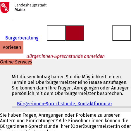
Zur
Startseite
Inhalt anspringen
Bürgerberatung
vorlesen
Bürger:innen-Sprechstunde anmelden
Online-Services
Mit diesem Antrag haben Sie die Möglichkeit, einen
Termin bei Oberbürgermeister Nino Haase anzufragen.
Sie können dann Ihre Fragen, Anregungen oder Anliegen
persönlich mit dem Oberbürgermeister besprechen.
Bürger:innen-Sprechstunde, Kontaktformular
(
Ö
f
Sie haben Fragen, Anregungen oder Probleme zu unseren
f
Ämtern und Einrichtungen? Alle Einwohner:innen können die
n
Bürger:innen-Sprechstunde ihrer (Ober)bürgermeister:in oder