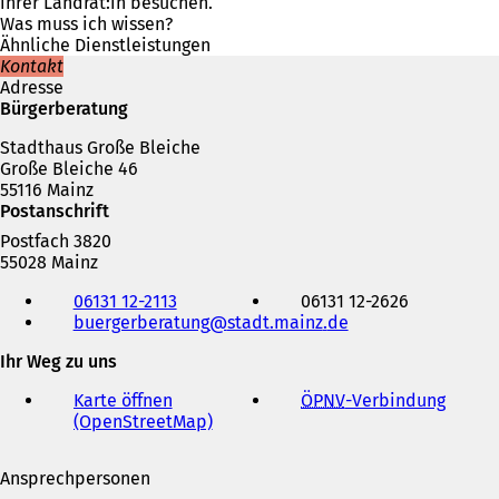
e
ihrer Landrät:in besuchen.
t
Was muss ich wissen?
i
Ähnliche Dienstleistungen
n
Kontakt
e
Adresse
i
Bürgerberatung
n
Stadthaus Große Bleiche
e
Große Bleiche 46
m
55116 Mainz
n
Postanschrift
e
u
Postfach 3820
e
55028 Mainz
n
Telefon,
T
06131 12-2113
06131 12-2626
Fax
a
buergerberatung
stadt.mainz
de
und
b
E-
Ihr Weg zu uns
)
Mail-
Adresse
Karte öffnen
ÖPNV
-Verbindung
(
(OpenStreetMap)
(
Ö
Ö
f
f
f
Ansprechpersonen
f
n