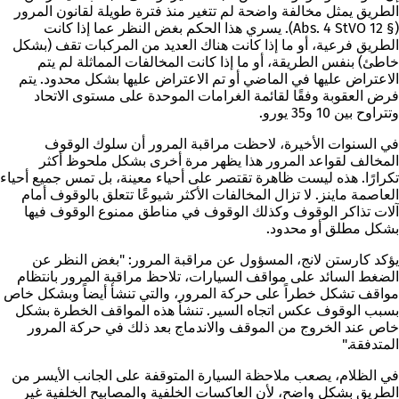
الطريق يمثل مخالفة واضحة لم تتغير منذ فترة طويلة لقانون المرور
(§ 12 Abs. 4 StVO). يسري هذا الحكم بغض النظر عما إذا كانت
الطريق فرعية، أو ما إذا كانت هناك العديد من المركبات تقف (بشكل
خاطئ) بنفس الطريقة، أو ما إذا كانت المخالفات المماثلة لم يتم
الاعتراض عليها في الماضي أو تم الاعتراض عليها بشكل محدود. يتم
فرض العقوبة وفقًا لقائمة الغرامات الموحدة على مستوى الاتحاد
وتتراوح بين 10 و35 يورو.
في السنوات الأخيرة، لاحظت مراقبة المرور أن سلوك الوقوف
المخالف لقواعد المرور هذا يظهر مرة أخرى بشكل ملحوظ أكثر
تكرارًا. هذه ليست ظاهرة تقتصر على أحياء معينة، بل تمس جميع أحياء
العاصمة ماينز. لا تزال المخالفات الأكثر شيوعًا تتعلق بالوقوف أمام
آلات تذاكر الوقوف وكذلك الوقوف في مناطق ممنوع الوقوف فيها
بشكل مطلق أو محدود.
يؤكد كارستن لانج، المسؤول عن مراقبة المرور: "بغض النظر عن
الضغط السائد على مواقف السيارات، تلاحظ مراقبة المرور بانتظام
مواقف تشكل خطراً على حركة المرور، والتي تنشأ أيضاً وبشكل خاص
بسبب الوقوف عكس اتجاه السير. تنشأ هذه المواقف الخطرة بشكل
خاص عند الخروج من الموقف والاندماج بعد ذلك في حركة المرور
المتدفقة."
في الظلام، يصعب ملاحظة السيارة المتوقفة على الجانب الأيسر من
الطريق بشكل واضح، لأن العاكسات الخلفية والمصابيح الخلفية غير