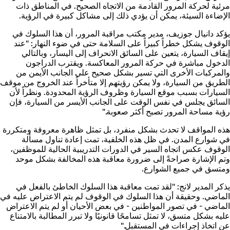
مرئية لحركة المرور القادمة من الاتجاه الصحيح. في المناطق ذات
الإضاءة السيئة، يمكن أن يؤدي ذلك إلى مشاكل كبيرة في الرؤية.
يؤكد دانيال جوزيف، مدير مكتب مراقبة المرور، أن هذا السلوك في
الوقوف يشكل خطراً كبيراً على السلامة حتى في ضوء النهار: "عند
إيقاف السيارة، يتعين على السائق الانحراف إلى اليسار، وبالتالي
الدخول مباشرة في حركة المرور المعاكسة. ويقترب الدراجون
والمركبات الأخرى التي تسير بشكل صحيح على الجانب الأيمن من
الطريق من السيارة، ولا يمكن رؤيتهم إلا متأخراً عند الخروج من موقف
السيارات بسبب موقع السيارة وظروف الرؤية المحدودة. ونظراً لأن
السائق يجلس في نفس الوقت على الجانب الأيسر من السيارة، فإن
رؤية مساحة المرور تصبح أكثر صعوبة."
هذه المواقف لا تحدث بشكل منفرد، بل تمثل ظاهرة معروفة ومتكررة
في شوارع المدن. في ظل هذه الخلفية، تمت إعادة تناول مسألة
الوقوف عكس اتجاه السير في الدورات التدريبية الحالية للموظفين،
وتم الإشارة صراحةً إلى ضرورة معاقبة هذه المخالفة بشكل موحد
ومتسق في جميع الشوارع.
يذكر المدير لانج: "لقد تمت معاقبة هذا السلوك الخاطئ بالفعل في
الماضي. وحقيقة أن هذا السلوك في الوقوف لم يتم الاعتراض عليه في
الماضي - في تصور المواطنين - في بعض الأحيان أو لم يتم الاعتراض
عليه بشكل متسق، لا تمثل تسامحًا قانونيًا ولا تبرر المطالبة بالامتناع
عن اتخاذ إجراءات في المستقبل."