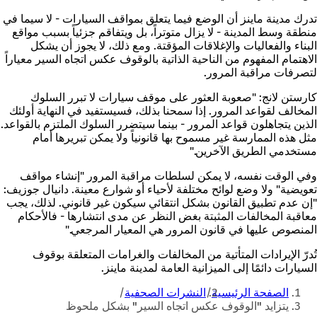
تدرك مدينة ماينز أن الوضع فيما يتعلق بمواقف السيارات - لا سيما في
منطقة وسط المدينة - لا يزال متوتراً، بل ويتفاقم جزئياً بسبب مواقع
البناء والفعاليات والإغلاقات المؤقتة. ومع ذلك، لا يجوز أن يشكل
الاهتمام المفهوم من الناحية الذاتية بالوقوف عكس اتجاه السير معياراً
لتصرفات مراقبة المرور.
كارستن لانج: "صعوبة العثور على موقف سيارات لا تبرر السلوك
المخالف لقواعد المرور. إذا سمحنا بذلك، فسيستفيد في النهاية أولئك
الذين يتجاهلون قواعد المرور - بينما سيتضرر السلوك الملتزم بالقواعد.
مثل هذه الممارسة غير مسموح بها قانونياً ولا يمكن تبريرها أمام
مستخدمي الطريق الآخرين."
وفي الوقت نفسه، لا يمكن لسلطات مراقبة المرور "إنشاء مواقف
تعويضية" ولا وضع لوائح مختلفة لأحياء أو شوارع معينة. دانيال جوزيف:
"إن عدم تطبيق القانون بشكل انتقائي سيكون غير قانوني. لذلك، يجب
معاقبة المخالفات المثبتة بغض النظر عن مدى انتشارها - فالأحكام
المنصوص عليها في قانون المرور هي المعيار المرجعي."
تُدرّ الإيرادات المتأتية من المخالفات والغرامات المتعلقة بوقوف
السيارات دائمًا إلى الميزانية العامة لمدينة ماينز.
أنت
الصفحة الرئيسية
النشرات الصحفية
هنا
يتزايد "الوقوف عكس اتجاه السير" بشكل ملحوظ