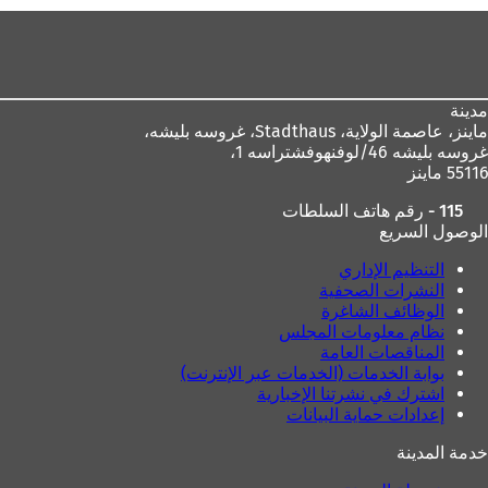
منطقة
القدم
مدينة
ماينز، عاصمة الولاية،
Stadthaus، غروسه بليشه،
غروسه بليشه 46/لوفنهوفشتراسه 1،
55116 ماينز
115 - رقم هاتف السلطات
الوصول السريع
التنظيم الإداري
النشرات الصحفية
الوظائف الشاغرة
نظام معلومات المجلس
المناقصات العامة
بوابة الخدمات (الخدمات عبر الإنترنت)
اشترك في نشرتنا الإخبارية
إعدادات حماية البيانات
خدمة المدينة