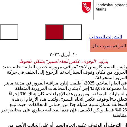
إلى
الصفحة
الانتقال إلى المحتوى
الرئيسية
النشرات الصحفية
القراءة بصوت عالٍ
١٠. أبريل ٢٠٢٦
يتزايد "الوقوف عكس اتجاه السير" بشكل ملحوظ
رئيس القسم كارستن لانج: "مواقف مرورية خطرة للغاية - خاصة عند
الخروج من مكان وقوف السيارات ثم الرجوع إلى الخلف في حركة
المرور المتحركة".
في العام الماضي 2025، أطلقت إدارة مراقبة المرور في مدينة ماينز
ما مجموعه 138,676 إجراءً بشأن المخالفات المرورية المتعلقة
بالسيارات المتوقفة. ومن بين هذه الإجراءات، كان هناك 316 إجراءً
تتعلق بـ«الوقوف عكس اتجاه السير». وتُثبت هذه الأرقام أن هذه
المخالفة تشكل نسبة ضئيلة جدًا من إجمالي المخالفات، حيث تبلغ
0.23% فقط. ولكن للأسف، فإن هذه المخالفة تنطوي على مخاطر غير
متناسبة.
إن التوقف أو الوقوف عكس اتجاه السير أو على الجانب الأيسر من