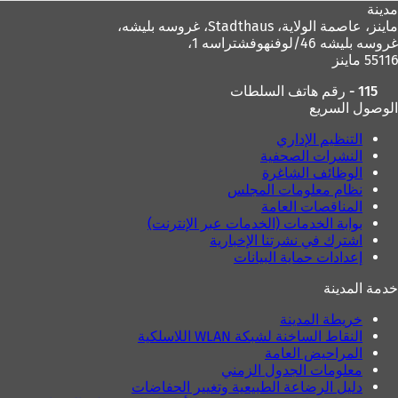
مدينة
ماينز، عاصمة الولاية،
Stadthaus، غروسه بليشه،
غروسه بليشه 46/لوفنهوفشتراسه 1،
55116 ماينز
115 - رقم هاتف السلطات
الوصول السريع
التنظيم الإداري
النشرات الصحفية
الوظائف الشاغرة
نظام معلومات المجلس
المناقصات العامة
بوابة الخدمات (الخدمات عبر الإنترنت)
اشترك في نشرتنا الإخبارية
إعدادات حماية البيانات
خدمة المدينة
خريطة المدينة
النقاط الساخنة لشبكة WLAN اللاسلكية
المراحيض العامة
معلومات الجدول الزمني
دليل الرضاعة الطبيعية وتغيير الحفاضات