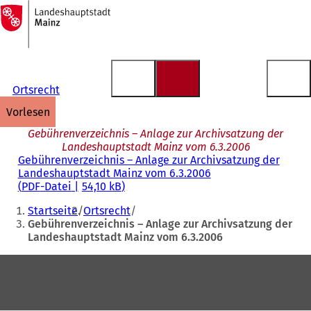
Zur
Startseite
Inhalt anspringen
Ortsrecht
vorlesen
Gebührenverzeichnis – Anlage zur Archivsatzung der
Landeshauptstadt Mainz vom 6.3.2006
Gebührenverzeichnis – Anlage zur Archivsatzung der
Landeshauptstadt Mainz vom 6.3.2006
PDF
-Datei
54,10 kB
Sie
Startseite
Ortsrecht
befinden
Gebührenverzeichnis – Anlage zur Archivsatzung der
Landeshauptstadt Mainz vom 6.3.2006
sich
hier:
Fußbereich