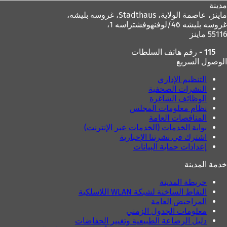
مدينة
ماينز، عاصمة الولاية،
Stadthaus، غروسه بليشه،
غروسه بليشه 46/لوفنهوفشتراسه 1،
55116 ماينز
115 - رقم هاتف السلطات
الوصول السريع
التنظيم الإداري
النشرات الصحفية
الوظائف الشاغرة
نظام معلومات المجلس
المناقصات العامة
بوابة الخدمات (الخدمات عبر الإنترنت)
اشترك في نشرتنا الإخبارية
إعدادات حماية البيانات
خدمة المدينة
خريطة المدينة
النقاط الساخنة لشبكة WLAN اللاسلكية
المراحيض العامة
معلومات الجدول الزمني
دليل الرضاعة الطبيعية وتغيير الحفاضات