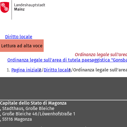
Alla
pagina
Vai al contenuto
iniziale
Diritto locale
lettura ad alta voce
Ordinanza legale sull'are
Ordinanza legale sull'area di tutela paesaggistica "Gonsb
Siete
Pagina iniziale
Diritto locale
Ordinanza legale sull'are
qui:
Area
dei
piedi
Capitale dello Stato di Magonza
,
Stadthaus, Große Bleiche
, Große Bleiche 46/Löwenhofstraße 1
, 55116 Magonza