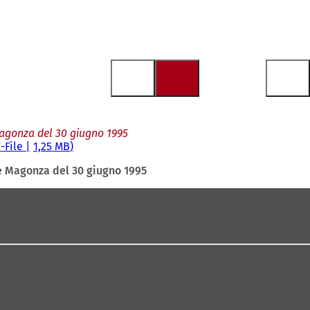
Magonza del 30 giugno 1995
F
-File
1,25 MB
le Magonza del 30 giugno 1995