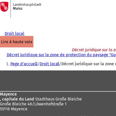
Vers
la
Accéder au contenu
page
d'accueil
Droit local
lire à haute voix
Décret juridique sur la
Décret juridique sur la zone de protection du paysage "G
Vous
Page d'accueil
Droit local
Décret juridique sur la zone
êtes
Pied
ici
de
:
page
Mayence
, capitale du Land
Stadthaus Große Bleiche
Große Bleiche 46/Löwenhofstraße 1
55116 Mayence