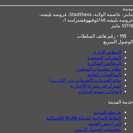
مدينة
ماينز، عاصمة الولاية،
Stadthaus، غروسه بليشه،
غروسه بليشه 46/لوفنهوفشتراسه 1،
55116 ماينز
115 - رقم هاتف السلطات
الوصول السريع
التنظيم الإداري
النشرات الصحفية
الوظائف الشاغرة
نظام معلومات المجلس
المناقصات العامة
بوابة الخدمات (الخدمات عبر الإنترنت)
اشترك في نشرتنا الإخبارية
إعدادات حماية البيانات
خدمة المدينة
خريطة المدينة
النقاط الساخنة لشبكة WLAN اللاسلكية
المراحيض العامة
معلومات الجدول الزمني