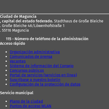
de
los
Ciudad de Maguncia
pies
, capital del estado federado.
Stadthaus de Große Bleiche
. Große Bleiche 46/Löwenhofstraße 1
. 55116 Maguncia
115 - Número de teléfono de la administración
Acceso rápido
Organización administrativa
Comunicados de prensa
Vacantes
Sistema de información del Consejo
Concursos públicos
Portal de servicios (servicios en línea)
Suscríbase a nuestro boletín
Configuración de la protección de datos
Servicio municipal
Plano de la ciudad
Puntos de acceso WLAN