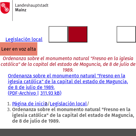
A
la
Saltar al contenido
página
de
inicio
Legislación local
leer en voz alta
Ordenanza sobre el monumento natural "Fresno en la iglesia
católica" de la capital del estado de Maguncia, de 8 de julio de
1989.
Ordenanza sobre el monumento natural "Fresno en la
iglesia católica" de la capital del estado de Maguncia,
de 8 de julio de 1989.
PDF
-Archivo
311,93 kB
Estás
Página de inicio
Legislación local
aquí:
Ordenanza sobre el monumento natural "Fresno en la
iglesia católica" de la capital del estado de Maguncia,
de 8 de julio de 1989.
Zona