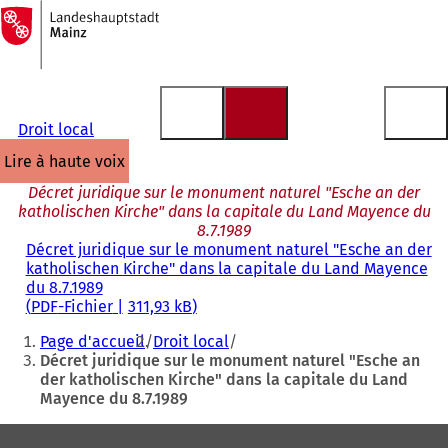
Vers
la
Accéder au contenu
page
d'accueil
Droit local
lire à haute voix
Décret juridique sur le monument naturel "Esche an der
katholischen Kirche" dans la capitale du Land Mayence du
8.7.1989
Décret juridique sur le monument naturel "Esche an der
katholischen Kirche" dans la capitale du Land Mayence
du 8.7.1989
PDF
-Fichier
311,93 kB
Vous
Page d'accueil
Droit local
êtes
Décret juridique sur le monument naturel "Esche an
der katholischen Kirche" dans la capitale du Land
ici
Mayence du 8.7.1989
:
Pied