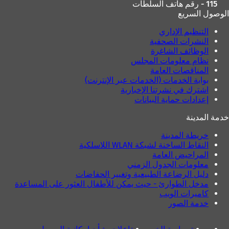
115 - رقم هاتف السلطات
الوصول السريع
التنظيم الإداري
النشرات الصحفية
الوظائف الشاغرة
نظام معلومات المجلس
المناقصات العامة
بوابة الخدمات (الخدمات عبر الإنترنت)
اشترك في نشرتنا الإخبارية
إعدادات حماية البيانات
خدمة المدينة
خريطة المدينة
النقاط الساخنة لشبكة WLAN اللاسلكية
المراحيض العامة
معلومات الجدول الزمني
دليل الرضاعة الطبيعية وتغيير الحفاضات
مدخل الطوارئ - حيث يمكن للأطفال العثور على المساعدة
كاميرات الويب
خدمة الصور