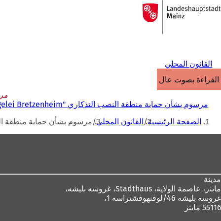
إلى
الصفحة
الانتقال إلى المحتوى
الرئيسية
القانون المحلي
القراءة بصوت عالٍ
مرسو
مرسوم بشأن حماية منطقة النصب التذكاري "Alte Ziegelei Bretzenheim"
أنت
الصفحة الرئيسية
القانون المحلي
مرسوم بشأن حماية منطقة النصب التذكاري "eim
هنا
منطقة
القدم
مدينة
ماينز، عاصمة الولاية،
Stadthaus، غروسه بليشه،
غروسه بليشه 46/لوفنهوفشتراسه 1،
55116 ماينز