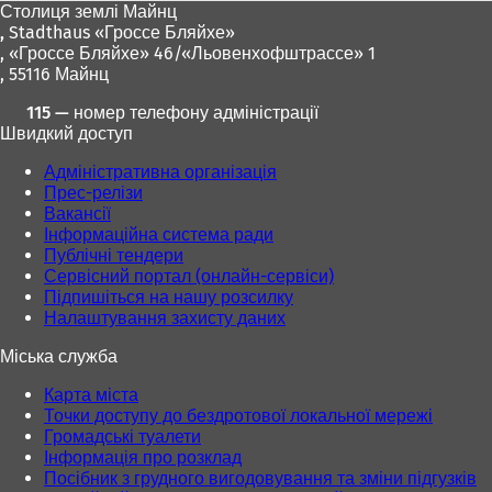
Столиця землі Майнц
,
Stadthaus «Гроссе Бляйхе»
, «Гроссе Бляйхе» 46/«Льовенхофштрассе» 1
, 55116 Майнц
115 — номер телефону адміністрації
Швидкий доступ
Адміністративна організація
Прес-релізи
Вакансії
Інформаційна система ради
Публічні тендери
Сервісний портал (онлайн-сервіси)
Підпишіться на нашу розсилку
Налаштування захисту даних
Міська служба
Карта міста
Точки доступу до бездротової локальної мережі
Громадські туалети
Інформація про розклад
Посібник з грудного вигодовування та зміни підгузків