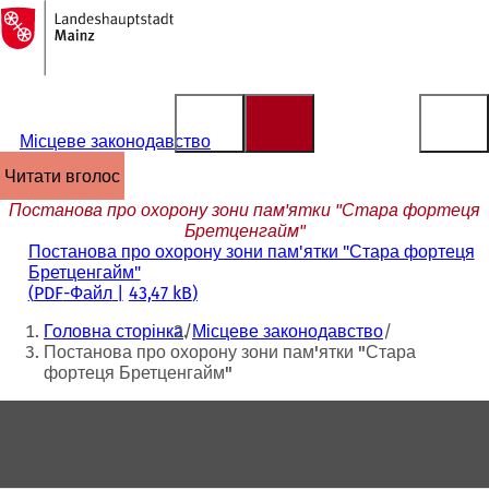
На
головну
Перейти до змісту
сторінку
Місцеве законодавство
читати вголос
Постанова про охорону зони пам'ятки "Стара фортеця
Бретценгайм"
Постанова про охорону зони пам'ятки "Стара фортеця
Бретценгайм"
PDF
-Файл
43,47 kB
Ти
Головна сторінка
Місцеве законодавство
тут:
Постанова про охорону зони пам'ятки "Стара
фортеця Бретценгайм"
Зона
для
ніг